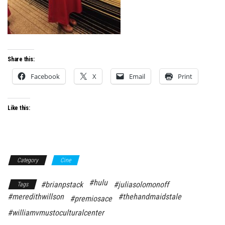
Share this:
Facebook
X
Email
Print
Like this:
Category
Cine
#hulu
#brianpstack
#juliasolomonoff
Tags
#meredithwillson
#thehandmaidstale
#premiosace
#williamvmustoculturalcenter