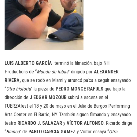
LUIS
ALBERTO
GARCÍA
terminó la filmación, bajo NH
Productions de “
Mundo
de lobas
” dirigido por
ALEXANDER
RIVERA,
que se rodó en Miami y arrancó pa’ca a seguir ensayando
“
Otra historia
” la pieza de
PEDRO MONGE RAFULS
que bajo la
dirección de
J EDGAR MOZOUB
subirá a escena en el
FUERZAfest el 18 y 20 de mayo en el Julia de Burgos Performing
Arts Center en El Barrio, NY. También siguen filmando y ensayando
teatro
RICARDO J. SALAZAR
y
VÍCTOR ALFONSO
, Ricardo dirige
“
Blanco
” de
PABLO GARCIA GAMEZ
y Víctor ensaya “
Otra