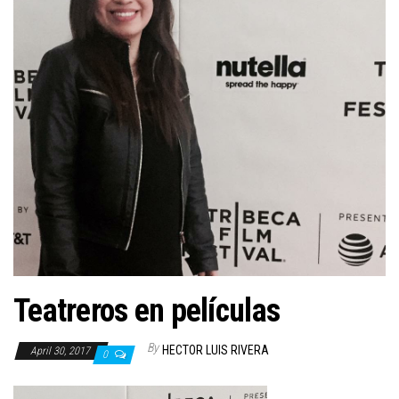
n
Teatreros en películas
By
HECTOR LUIS RIVERA
April 30, 2017
0