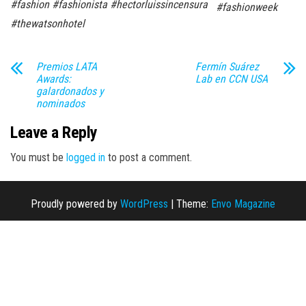
#fashion #fashionista #hectorluissincensura
#fashionweek
#thewatsonhotel
Premios LATA
Fermín Suárez
Awards:
Lab en CCN USA
galardonados y
nominados
Leave a Reply
You must be
logged in
to post a comment.
Proudly powered by
WordPress
|
Theme:
Envo Magazine