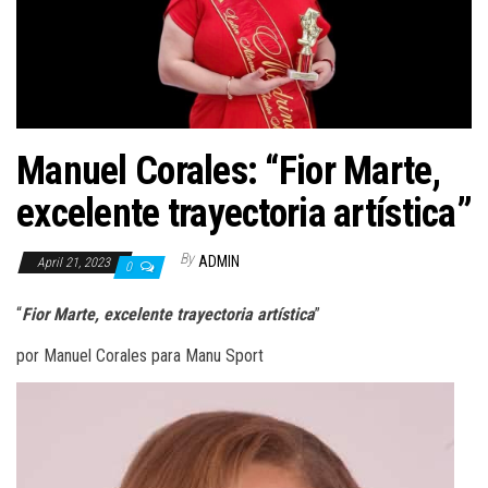
n
Manuel Corales: “Fior Marte,
excelente trayectoria artística”
By
ADMIN
April 21, 2023
0
“
Fior Marte, excelente trayectoria artística
”
por Manuel Corales para Manu Sport