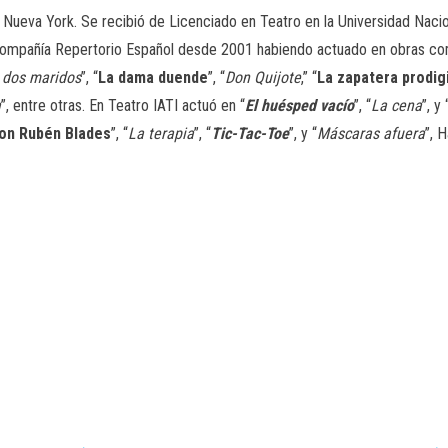
ueva York. Se recibió de Licenciado en Teatro en la Universidad Nacion
a compañía Repertorio Español desde 2001 habiendo actuado en obras co
s dos maridos
”, “
La dama duende
”, “
Don Quijote
,” “
La zapatera prodig
a
”, entre otras. En Teatro IATI actuó en “
El huésped vacío
”, “
La cena
”, y 
con Rubén Blades
”, “
La terapia
”, “
Tic-Tac-Toe
”, y “
Máscaras afuera
”, 