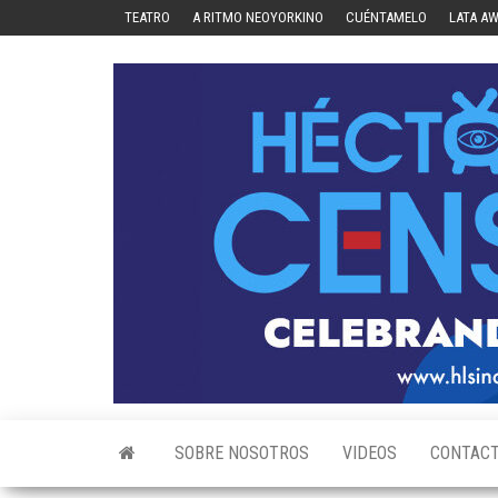
Skip
TEATRO
A RITMO NEOYORKINO
CUÉNTAMELO
LATA A
to
the
content
SOBRE NOSOTROS
VIDEOS
CONTAC