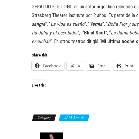
GERALDO E. GUDIÑO es un actor argentino radicado en N
Strasberg Theater Institute por 2 años. Es parte de l
sangre
”, “
La vida es sueño
”, “
Yerma
”, “
Doña Flor y su
tía Julia y el escribidor
”, “
Blind Spot
”, “
La dama bob
escuchás
”. En otros teatros dirigió “
Mi última noche 
Share this:
Facebook
X
Email
Print
Like this:
Category
LATA Awards