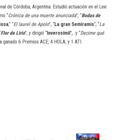
al de Córdoba, Argentina. Estudió actuación en el Lee
mo “
Crónica de una muerte anunciada
”, “
Bodas de
iosa
,” “
El laurel de Apolo
”, “
La gran Semíramis
“, “
La
“
Flor de Lirio
”; y dirigió “
Inverosímil
”, y “
Decime qué
Ha ganado 6 Premios ACE; 4 HOLA; y 1 ATI.