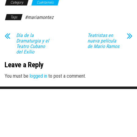
Category
Cuéntamelo
#mariamontez
Tags
Día de la
Teatristas en
Dramaturgia y el
nueva película
Teatro Cubano
de Mario Ramos
del Exilio
Leave a Reply
You must be
logged in
to post a comment.
Proudly powered by
WordPress
|
Theme:
Envo Magazine