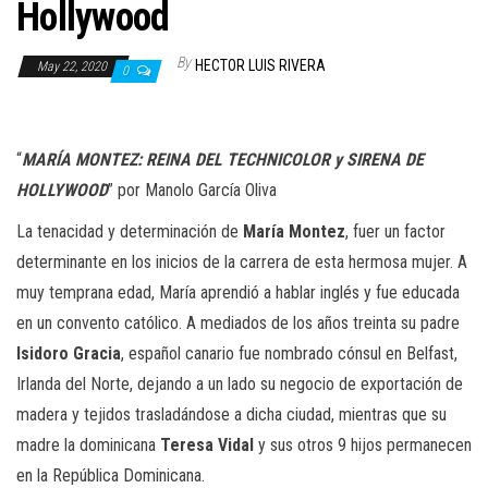
n
Hollywood
By
HECTOR LUIS RIVERA
May 22, 2020
0
“
MARÍA MONTEZ: REINA DEL TECHNICOLOR y SIRENA DE
HOLLYWOOD
” por Manolo García Oliva
La tenacidad y determinación de
María Montez
, fuer un factor
determinante en los inicios de la carrera de esta hermosa mujer. A
muy temprana edad, María aprendió a hablar inglés y fue educada
en un convento católico. A mediados de los años treinta su padre
Isidoro Gracia
, español canario fue nombrado cónsul en Belfast,
Irlanda del Norte, dejando a un lado su negocio de exportación de
madera y tejidos trasladándose a dicha ciudad, mientras que su
madre la dominicana
Teresa Vidal
y sus otros 9 hijos permanecen
en la República Dominicana.