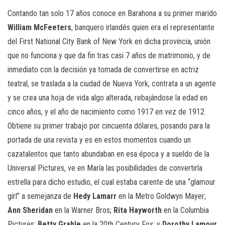
Contando tan solo 17 años conoce en Barahona a su primer marido
William McFeeters
, banquero irlandés quien era el representante
del First National City Bank of New York en dicha provincia, unión
que no funciona y que da fin tras casi 7 años de matrimonio, y de
inmediato con la decisión ya tomada de convertirse en actriz
teatral, se traslada a la ciudad de Nueva York, contrata a un agente
y se
crea una hoja de vida algo alterada, rebajándose la edad en
cinco años, y el año de nacimiento como 1917 en vez de 1912.
Obtiene su primer trabajo por cincuenta dólares, posando para la
portada de una revista y es en estos momentos cuando un
cazatalentos que tanto abundaban en esa época y a sueldo de la
Universal Pictures, ve en María las posibilidades de convertirla
estrella para dicho estudio, el cual estaba carente de una “glamour
girl” a semejanza de
Hedy Lamarr
en la Metro Goldwyn Mayer;
Ann Sheridan
en la Warner Bros;
Rita Hayworth
en la Columbia
Pictures;
Betty Grable
en la 20th Century Fox; y
Dorothy Lamour