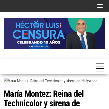
Skip
T
to
o
the
g
content
g
l
e
n
a
Héctor
v
Luis Sin
i
Censura
g
a
t
María Montez: Reina del
i
Technicolor y sirena de
o