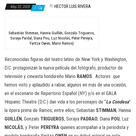
n
By
HECTOR LUIS RIVERA
May 22, 2020
0
Sebastián Stimman, Hannia Guillén, Gonzalo Trigueros,
Soraya Pardal, Diana Pou, Luz Nicolás, Peter Pereyra,
Yaritza Owen, Mario Ramos)
Reconocidas figuras del teatro latino de New York y Washington,
D.C. protagonizan la nueva película del fotógrafo, productor de
televisión y cineasta hondureño Mario
RAMOS
.
Actores
que
hemos visto y aplaudido a rabiar, algunos en más de una ocasión,
en el escenario de Repertorio Español (NY) y/o en el GALA
Hispanic Theatre (D.C.) dan vida a los personajes de “
La Condesa
”
la ópera prima de Ramos, entre ellos; Sebastián
STIMMAN
, Hannia
GUILLÉN
, Gonzalo
TRIGUEROS
, Soraya
PADRAO
, Diana
POU
, Luz
NICOLÁS
, y Peter
PEREYRA
quienes acompañan a la periodista y
modelo hondureña Yaritza
OWEN
en su debut actoral en esta