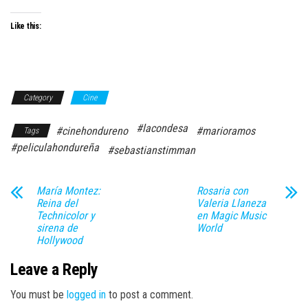
Like this:
Category
Cine
#lacondesa
#cinehondureno
#marioramos
Tags
#peliculahondureña
#sebastianstimman
María Montez:
Rosaria con
Reina del
Valeria Llaneza
Technicolor y
en Magic Music
sirena de
World
Hollywood
Leave a Reply
You must be
logged in
to post a comment.