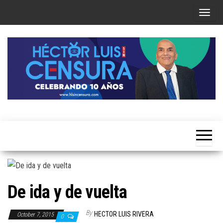
Skip
T
to
o
the
g
content
g
l
e
n
a
Héctor
v
Luis Sin
i
Censura
g
a
t
De ida y de vuelta
i
o
By
HECTOR LUIS RIVERA
October 7, 2015
0