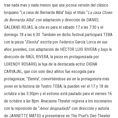
trae nada mas y nada menos que una jocosa versión del clásico
lorquiano “La casa de Bernarda Alba” bajo el título “
La
casa
Clown
de
Bernarda
Alba
” con adaptación y dirección de DANIEL
GALEANO ROJAS, la cita es para el sábado 17 a las 7:30 y el
domingo 18 a las 6:30. También en dicho festival participará TEBA
con la pieza “
Elenita
” escrita por Federico García Lorca en sus
años juveniles, con adaptación de HÉCTOR LUIS RIVERA y bajo la
dirección de RAÚL RIVERA, la pieza es protagonizada por
LORENDY ROSARIO, la hija de la destacada actriz DIGNA
CARVAJAL, que con solo diez añitos fue escogida para
protagonizar, “Elenita”, convirtiéndose así en la protagonista más
joven en la historia de Teatro TEBA, la pueden ver el 17 y 18 de
octubre a las 3:30pm y el estreno está pautado para el viernes 16
de octubre a las 8pm. Anacaona Theater regresa a los escenarios
con la reposición de “
Amor
despiadado
” con dirección y autoría
de JANNETTE MATEO a presentarse en The Poet’s Den Theater