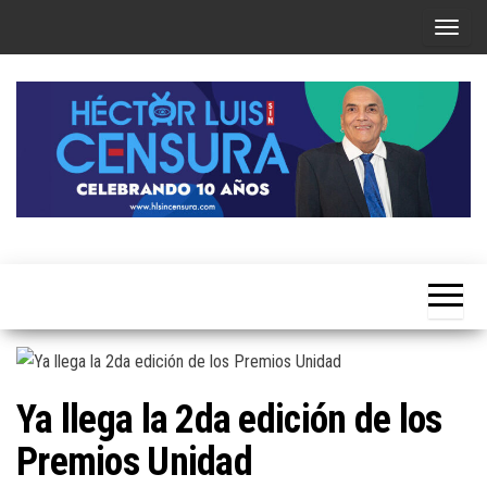
Skip
T
to
o
the
g
content
g
l
e
n
a
Héctor
v
Luis Sin
i
Censura
g
a
t
Ya llega la 2da edición de los
i
Premios Unidad
o