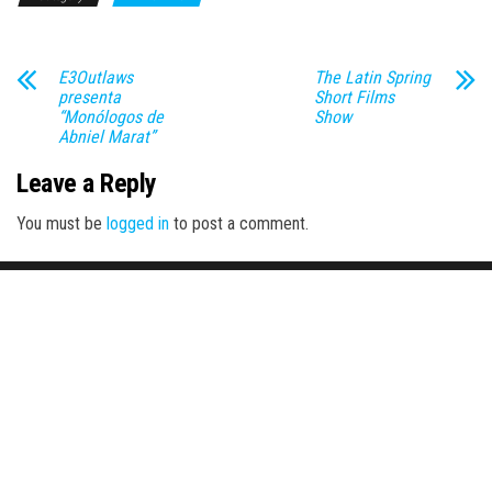
E3Outlaws
The Latin Spring
presenta
Short Films
“Monólogos de
Show
Abniel Marat”
Leave a Reply
You must be
logged in
to post a comment.
Proudly powered by
WordPress
|
Theme:
Envo Magazine