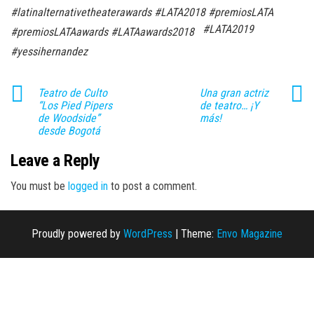
#latinalternativetheaterawards #LATA2018 #premiosLATA
#LATA2019
#premiosLATAawards #LATAawards2018
#yessihernandez
Teatro de Culto
Una gran actriz
“Los Pied Pipers
de teatro… ¡Y
de Woodside”
más!
desde Bogotá
Leave a Reply
You must be
logged in
to post a comment.
Proudly powered by
WordPress
|
Theme:
Envo Magazine