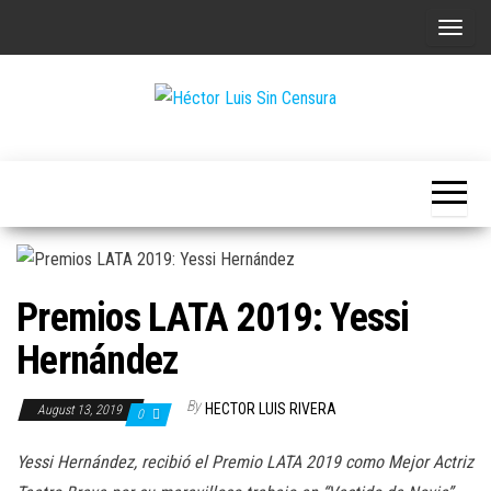
Skip
T
to
o
the
g
content
g
Héctor
l
Luis Sin
e
Censura
n
a
v
Premios LATA 2019: Yessi
i
g
Hernández
a
t
By
HECTOR LUIS RIVERA
August 13, 2019
0
i
Yessi Hernández, recibió el Premio LATA 2019 como Mejor Actriz
o