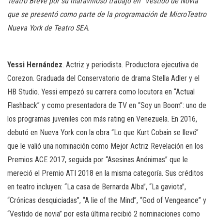
Teatro Breve por su maravilloso trabajo en “Vestido de Novia”
n
que se presentó como parte de la programación de MicroTeatro
Nueva York de Teatro SEA.
Yessi Hernández
. Actriz y periodista. Productora ejecutiva de
Corezon. Graduada del Conservatorio de drama Stella Adler y el
HB Studio. Yessi empezó su carrera como locutora en “Actual
Flashback” y como presentadora de TV en “Soy un Boom”: uno de
los programas juveniles con más rating en Venezuela. En 2016,
debutó en Nueva York con la obra “Lo que Kurt Cobain se llevó”
que le valió una nominación como Mejor Actriz Revelación en los
Premios ACE 2017, seguida por “Asesinas Anónimas” que le
mereció el Premio ATI 2018 en la misma categoría. Sus créditos
en teatro incluyen: “La casa de Bernarda Alba”, “La gaviota”,
“Crónicas desquiciadas”, “A lie of the Mind”, “God of Vengeance” y
“Vestido de novia” por esta última recibió 2 nominaciones como