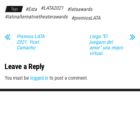
#LATA2021
#Esta
#lataawards
Tags
#latinalternativetheaterawards
#premiosLATA
Premios LATA
Llega “El
2021: Yicel
juegazo del
Camacho
amor” una impro
virtual.
Leave a Reply
You must be
logged in
to post a comment.
Proudly powered by
WordPress
|
Theme:
Envo Magazine