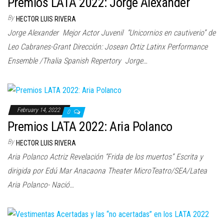
Premios LATA 2022: Jorge Alexander
By
HECTOR LUIS RIVERA
Jorge Alexander Mejor Actor Juvenil “Unicornios en cautiverio” de
Leo Cabranes-Grant Dirección: Josean Ortiz Latinx Performance
Ensemble /Thalia Spanish Repertory Jorge…
February 14, 2022
0
Premios LATA 2022: Aria Polanco
By
HECTOR LUIS RIVERA
Aria Polanco Actriz Revelación “Frida de los muertos” Escrita y
dirigida por Edú Mar Anacaona Theater MicroTeatro/SEA/Latea
Aria Polanco- Nació…