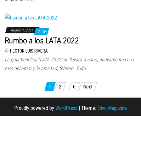
August 1, 2021
0
Rumbo a los LATA 2022
By
HECTOR LUIS RIVERA
La gala benéfica “LATA 2022” se llevará a cabo, nuevamente en el
mes del amor y la amistad, febrero. Todo…
Posts
1
2
…
6
Next
pagination
Proudly powered by
WordPress
|
Theme:
Envo Magazine