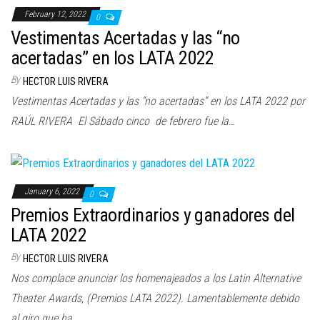
February 12, 2022
0
Vestimentas Acertadas y las “no
acertadas” en los LATA 2022
By
HECTOR LUIS RIVERA
Vestimentas Acertadas y las “no acertadas” en los LATA 2022 por
RAÚL RIVERA El Sábado cinco de febrero fue la…
January 6, 2022
0
Premios Extraordinarios y ganadores del
LATA 2022
By
HECTOR LUIS RIVERA
Nos complace anunciar los homenajeados a los Latin Alternative
Theater Awards, (Premios LATA 2022). Lamentablemente debido
al giro que ha…