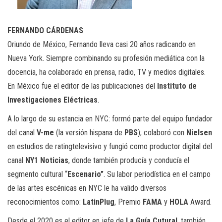
FERNANDO CÁRDENAS
Oriundo de México, Fernando lleva casi 20 años radicando en
Nueva York. Siempre combinando su profesión mediática con la
docencia, ha colaborado en prensa, radio, TV y medios digitales.
En México fue el editor de las publicaciones del
Instituto de
Investigaciones Eléctricas
.
A lo largo de su estancia en NYC: formó parte del equipo fundador
del canal
V-me
(la versión hispana de
PBS
); colaboró con
Nielsen
en estudios de
rating
televisivo y fungió como productor digital del
canal
NY1 Noticias
, donde también producía y conducía el
segmento cultural “
Escenario”
. Su
labor periodística en el campo
de las artes escénicas en NYC le ha valido diversos
reconocimientos como:
LatinPlug
, Premio
FAMA
y
HOLA
Award.
Desde el 2020 es el editor en jefe de
La Guía Cutural
, también