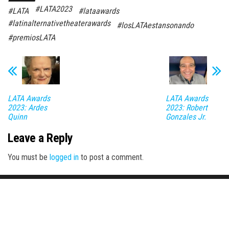
#LATA2023
#LATA
#lataawards
#latinalternativetheaterawards
#losLATAestansonando
#premiosLATA
LATA Awards
LATA Awards
2023: Ardes
2023: Robert
Quinn
Gonzales Jr.
Leave a Reply
You must be
logged in
to post a comment.
Proudly powered by
WordPress
|
Theme:
Envo Magazine