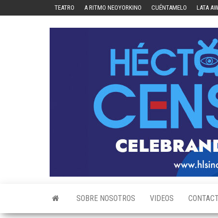
Skip
TEATRO
A RITMO NEOYORKINO
CUÉNTAMELO
LATA A
to
the
content
SOBRE NOSOTROS
VIDEOS
CONTAC