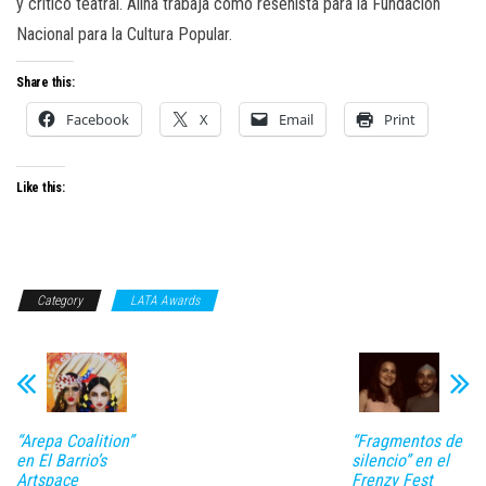
y crítico teatral. Alina trabaja como reseñista para la Fundación
Nacional para la Cultura Popular.
Share this:
Facebook
X
Email
Print
Like this:
Category
LATA Awards
“Arepa Coalition”
“Fragmentos de
en El Barrio’s
silencio” en el
Artspace
Frenzy Fest