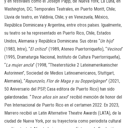
y en festivales como el Joseph Papp, de Nueva York; La Luna, en
Washington, DC; Temporales Teatrales, en Puerto Montt, Chile;
Lluvia de teatro, en Valdivia, Chile; y en Venezuela, México,
República Dominicana y Argentina, entre otros países. Igualmente,
su teatro se ha representado en Puerto Rico, Chile, Estados
Unidos, Alemania y República Dominicana. Sus obras “
Un hijo
”
(1983, Intre), “
El crítico
” (1989, Ateneo Puertorriqueño), “
Vecinos
”
(1995, Dramaturgia Nacional, Instituto de Cultura Puertorriqueña),
“
La mujer ancla
” (1998, “Theaterstücke 2 Lateinamerikanischer
Autorinnen”, Sociedad de Medios Latinoamericanos, Stuttgart,
Alemania), “
Rapunzelo, Flor de Maga y su Doppelgänger
” (2021,
50 Aniversario del PSP, Casa editora de Puerto Rico) han sido
galardonadas. “
Trece años sin sexo
” recibió mención de honor del
Pen Internacional de Puerto Rico en el certamen 2022. En 2023,
Marrero recibió un Latin Alternative Theatre Awards (LATA), de la
ciudad de Nueva York, por su trayectoria como periodista cultural