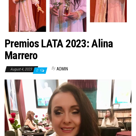
n
Premios LATA 2023: Alina
Marrero
By
ADMIN
August 4, 2023
0