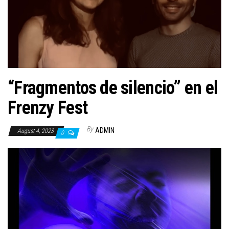
n
“Fragmentos de silencio” en el
Frenzy Fest
By
ADMIN
August 4, 2023
0