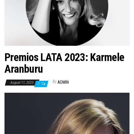
n
Premios LATA 2023: Karmele
Aranburu
By
ADMIN
August 11, 2023
0