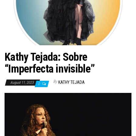
n
Kathy Tejada: Sobre
“Imperfecta invisible”
By
KATHY TEJADA
August 11, 2023
0