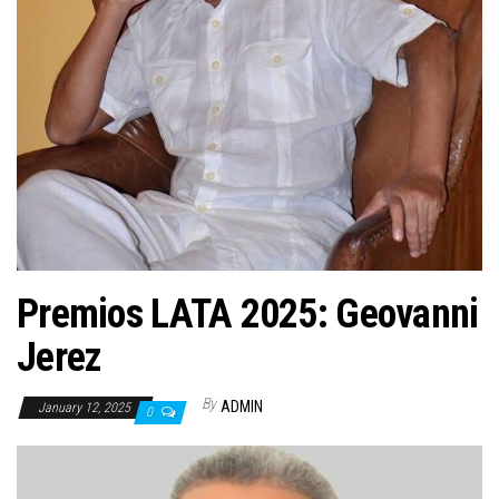
n
Premios LATA 2025: Geovanni
Jerez
By
ADMIN
January 12, 2025
0