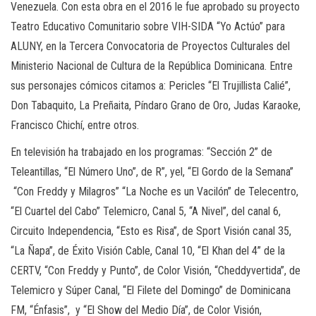
Venezuela. Con esta obra en el 2016 le fue aprobado su proyecto
Teatro Educativo Comunitario sobre VIH-SIDA “Yo Actúo” para
ALUNY, en la Tercera Convocatoria de Proyectos Culturales del
Ministerio Nacional de Cultura de la República Dominicana. Entre
sus personajes cómicos citamos a: Pericles “El Trujillista Calié”,
Don Tabaquito, La Preñaita, Píndaro Grano de Oro, Judas Karaoke,
Francisco Chichí, entre otros.
En televisión ha trabajado en los programas: “Sección 2” de
Teleantillas, “El Número Uno”, de R”, yel, “El Gordo de la Semana”
“Con Freddy y Milagros” “La Noche es un Vacilón” de Telecentro,
“El Cuartel del Cabo” Telemicro, Canal 5, “A Nivel”, del canal 6,
Circuito Independencia, “Esto es Risa”, de Sport Visión canal 35,
“La Ñapa”, de Éxito Visión Cable, Canal 10, “El Khan del 4” de la
CERTV, “Con Freddy y Punto”, de Color Visión, “Cheddyvertida”, de
Telemicro y Súper Canal, “El Filete del Domingo” de Dominicana
FM, “Énfasis”, y “El Show del Medio Día”, de Color Visión,