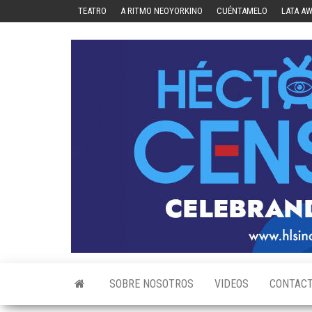
Skip
TEATRO
A RITMO NEOYORKINO
CUÉNTAMELO
LATA A
to
the
content
SOBRE NOSOTROS
VIDEOS
CONTAC