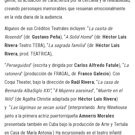
gente, su actuación se caracteriza por la cercanía y la relatabilidad,
creando personajes memorables que resuenan emocionalmente
en la vida diaria de la audiencia.
Algunos de sus Créditos Teatrales incluyen: “
La casita de
Rosendo
” (dir.
Gustavo Peña
), “
A Solid Home
” (dir.
Héctor Luis
Rivera
-Teatro TEBA), “
La sagrada familia
” (dir.
Héctor Luis
Rivera
, prod. TEATRICA),
“
Perseguidos
” (escrita y dirigida por
Carlos Alfredo Fatule
), “
La
ratonera
” (producción de FRAGAL, dir.
Franco Galecio
). Con
Coqui Theater, bajo la dirección de
Raúl Rivera
; “
La casa de
Bernarda AlbaSiglo XXI”
, “
8 Mujeres asesinas
”, “
Muerte en el
Nilo
” (de Agatha Christie adaptada por
Héctor Luis Rivera
)
y “
Las lágrimas se secan solas
” (interpretando Amy Winehouse
junto a la primera actriz puertorriqueña
Amneris Morales
presentada también en Cuba bajo la producción de Arte y Tertulia
en Casa de María Antonia.) Ha incursionado en el teatro infantil