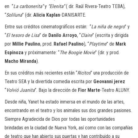
en “
La carbonerita”
y
“Elenita”
( dir. Raúl Rivera-Teatro TEBA),
“
Soliluna
” (dir.
Alicia Kaplan
-DANISARTE.
Entre sus créditos cinematográficos están: “
La niña de negro
” y
“
El tesoro de Lisa
” de
Danilo Arroyo
, “
Claire
” (escrita y dirigida
por
Millie Paulino
, prod.
Rafael Paulino
), “
Playtime
” de
Mark
Espinoza
y próximamente: “
The Boogie Movie
” (dir. y prod.
Macho Miranda
).
En sus créditos más recientes están “
Ricitos
” una producción de
Teatro SEA y la divertida comedia escrita por
Geovanni jerez
“
Volvió Juanita
”. Bajo la dirección de
Fior Marte
-Teatro ALUNY.
Desde niña, Yanet ha estado inmersa en el mundo de las artes,
encontrando en el teatro y los animales sus dos grandes pasiones.
Siempre Agradecida de Dios por todas las oportunidades
brindadas en la ciudad de Nueva York, así como con las compañías
de teatro que han abierto sus puertas y han contribuido a su