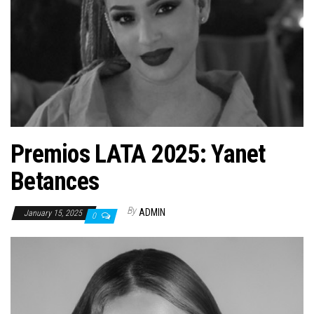
n
Premios LATA 2025: Yanet
Betances
By
ADMIN
January 15, 2025
0