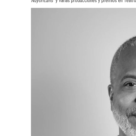
Nuyoricans
” y varias producciones y premios en Teatro