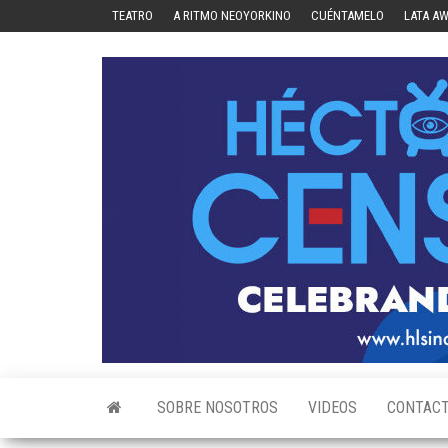
Skip
TEATRO
A RITMO NEOYORKINO
CUÉNTAMELO
LATA A
to
the
content
SOBRE NOSOTROS
VIDEOS
CONTAC