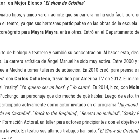
tor en Mejor Elenco “
El show de Cristina
”
atro hijos, y único varón, admite que su carrera no ha sido fácil, pero 
 el teatro, ya que sus hermanas participaban en las obras de la escuela.
 coreógrafo para
Mayra Mayra
, entre otras. Entró en el Departamento de
lto de biólogo a teatrero y cambió su concentración. Al hacer esto, dec
 La carrera artística de Ángel Manuel ha sido muy activa. Entre 2000 y 
ue a Madrid a tomar talleres de actuación. En 2010 creó, para prensa e i
en
” con
Carlos Ochoteco
, trasmitido por America TV en 2012. El mismo
 “reality” “Yo
quiero ser un host
” y “
Yo canto
”. En 2014, hizo, con
Mol
 Puchungo, un personaje que dio mucho de qué hablar. Luego de esto, tr
a participado activamente como actor invitado en el programa “
Raymond 
da en Castañer
”, “
Back to the Begining
”, “
Receta no incluida
”, “
Sanky 
 Formación Actoral, un taller para actores principiantes con el objetivo
ra la web. En teatro sus últimos trabajos han sido: “
El Show de Cristina