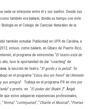
que nada se interpone entre él y sus sueños. Desde sus
 como también era bailarín, dividía su tiempo con este
 Biología en el Colegio de Ciencias Naturales de la
idió también estudiar Publicidad en UPR de Carolina, a
2012, estuvo, como bailarín, en Gíbaro de Puerto Rico,
nternet, el programa de entrevistas “
El teatro está de
 año, tuvo la oportunidad de dar “coaching” de
usco
, la sección de teatro, “
El gordo y la pelúa
”. En
abajó en el programa “
Estos dos sin freno
” de Univisión
y sus amigos
”. Trabaja en el programa PR en vivo por
Panky
” y pronto en “
El poder del Shakti 2
”. Ángel
 de que estos adquieran experiencias profesionales,
”, “
Yerma
,” “
Lentejuelas
”, “
Charlie el Musical
”, “
Poetas