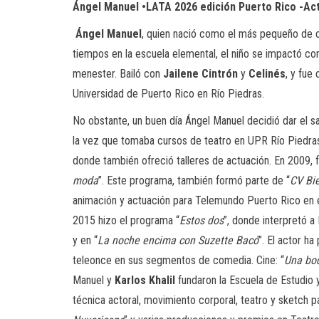
Ángel Manuel •LATA 2026 edición Puerto Rico -Ac
Ángel Manuel
, quien nació como el más pequeño de cu
tiempos en la escuela elemental, el niño se impactó con
menester. Bailó con
Jailene Cintrón
y
Celinés
, y fue
Universidad de Puerto Rico en Río Piedras.
No obstante, un buen día Ángel Manuel decidió dar el sa
la vez que tomaba cursos de teatro en UPR Río Piedras.
donde también ofreció talleres de actuación. En 2009, f
moda
”. Este programa, también formó parte de “
CV Bi
animación y actuación para Telemundo Puerto Rico en el
2015 hizo el programa “
Estos dos
”, donde interpretó a
y en “
La noche encima con Suzette Bacó
”. El actor h
teleonce en sus segmentos de comedia. Cine: “
Una bo
Manuel y
Karlos Khalil
fundaron la Escuela de Estudio y
técnica actoral, movimiento corporal, teatro y sketch pa