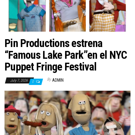
n
Pin Productions estrena
“Famous Lake Park”en el NYC
Puppet Fringe Festival
By
ADMIN
July 7, 2026
0