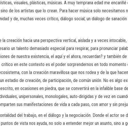
ticas, visuales, plásticas, músicas. A muy temprana edad me encariñé c
 sino de los artistas que lo crean. Para hacer música solo necesitamos nue
idad y de, muchas veces crítico, diálogo social; un diálogo de sanación 
la creación hacia una perspectiva vertical, aislada y a veces intocable
sario un talento demasiado especial para respirar, para pronunciar palabr
ciones de nuestra existencia, el aquí y el ahora, recuerdan? y también 
 crítico en este contexto es el poder sorprendernos en todo momento d
cosistema, con la creación maravillosa que nos rodea y de la que hacemos
n un estadio de creación, de participación, de común unión. No es algo
escrito, en ocasiones en piedra, que se convertirá en la infalible base d
dividuales, unipersonales, monologales, auto-dirigidas y de vez en cuan
parten sus manifestaciones de vida a cada paso, con amor y sin preju
ontalidad del trabajo, en el diálogo y la negociación. Donde el actor se 
 puntos de vista nos ayuda, no solo a entender mejor un asunto, sino a g