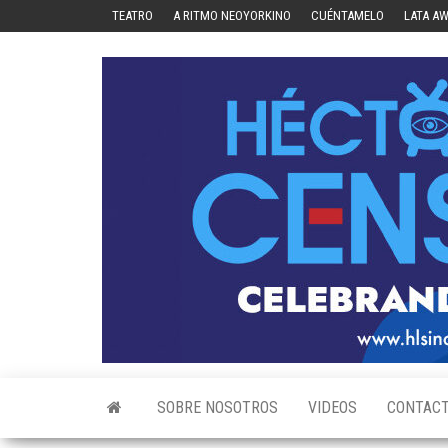
Skip
TEATRO
A RITMO NEOYORKINO
CUÉNTAMELO
LATA A
to
the
content
SOBRE NOSOTROS
VIDEOS
CONTAC