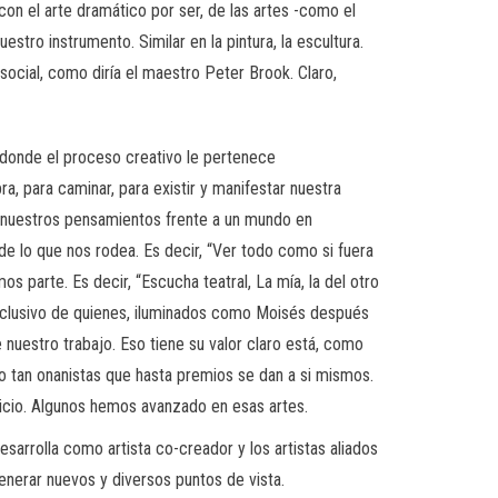
on el arte dramático por ser, de las artes -como el
stro instrumento. Similar en la pintura, la escultura.
social, como diría el maestro Peter Brook. Claro,
, donde el proceso creativo le pertenece
a, para caminar, para existir y manifestar nuestra
de nuestros pensamientos frente a un mundo en
e lo que nos rodea. Es decir, “Ver todo como si fuera
 parte. Es decir, “Escucha teatral, La mía, la del otro
 exclusivo de quienes, iluminados como Moisés después
e nuestro trabajo. Eso tiene su valor claro está, como
do tan onanistas que hasta premios se dan a si mismos.
icio. Algunos hemos avanzado en esas artes.
desarrolla como artista co-creador y los artistas aliados
enerar nuevos y diversos puntos de vista.