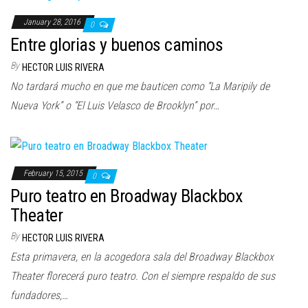
n
January 28, 2016
0
Entre glorias y buenos caminos
By
HECTOR LUIS RIVERA
No tardará mucho en que me bauticen como “La Maripily de
Nueva York” o “El Luis Velasco de Brooklyn” por…
February 15, 2015
0
Puro teatro en Broadway Blackbox
Theater
By
HECTOR LUIS RIVERA
Esta primavera, en la acogedora sala del Broadway Blackbox
Theater florecerá puro teatro. Con el siempre respaldo de sus
fundadores,…