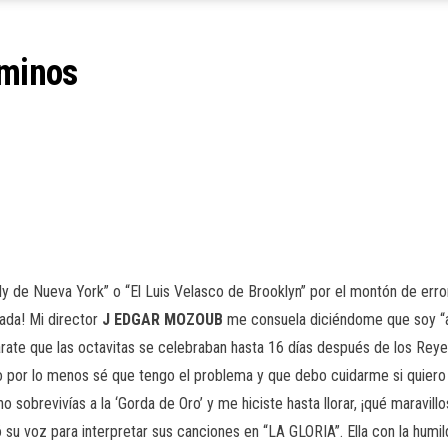
aminos
 de Nueva York” o “El Luis Velasco de Brooklyn” por el montón de erro
ada! Mi director
J EDGAR MOZOUB
me consuela diciéndome que soy “ano
arate que las octavitas se celebraban hasta 16 días después de los Reye
ro por lo menos sé que tengo el problema y que debo cuidarme si quiero
no sobrevivías a la ‘Gorda de Oro’ y me hiciste hasta llorar, ¡qué maravillo
ó su voz para interpretar sus canciones en “LA GLORIA”. Ella con la humi