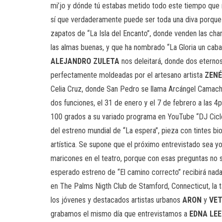
mi’jo y dónde tú estabas metido todo este tiempo que no
sí que verdaderamente puede ser toda una diva porque 
zapatos de “La Isla del Encanto”, donde venden las cha
las almas buenas, y que ha nombrado “La Gloria un caba
ALEJANDRO ZULETA
nos deleitará, donde dos eternos
perfectamente moldeadas por el artesano artista
ZENÉ
Celia Cruz, donde San Pedro se llama Arcángel Camach
dos funciones, el 31 de enero y el 7 de febrero a las 
100 grados a su variado programa en YouTube “DJ Ciclón
del estreno mundial de “La espera”, pieza con tintes bi
artística. Se supone que el próximo entrevistado sea y
maricones en el teatro, porque con esas preguntas no s
esperado estreno de “El camino correcto” recibirá nad
en The Palms Nigth Club de Stamford, Connecticut, la t
los jóvenes y destacados artistas urbanos
ARON
y
VE
grabamos el mismo día que entrevistamos a
EDNA LEE