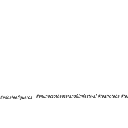
#enunactotheaterandfilmfestival #teatroteba #tea
#ednaleefigueroa