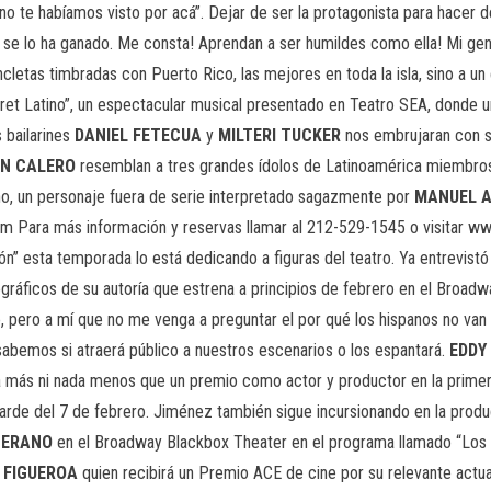
 te habíamos visto por acá”. Dejar de ser la protagonista para hacer del
se lo ha ganado. Me consta! Aprendan a ser humildes como ella! Mi gent
ncletas timbradas con Puerto Rico, las mejores en toda la isla, sino a u
ret Latino”, un espectacular musical presentado en Teatro SEA, donde un
 bailarines
DANIEL FETECUA
y
MILTERI
TUCKER
nos embrujaran con su
N CALERO
resemblan a tres grandes ídolos de Latinoamérica miembros
o, un personaje fuera de serie interpretado sagazmente por
MANUEL 
4pm Para más información y reservas llamar al 212-529-1545 o visitar w
” esta temporada lo está dedicando a figuras del teatro. Ya entrevist
ográficos de su autoría que estrena a principios de febrero en el Broad
o, pero a mí que no me venga a preguntar el por qué los hispanos no van
abemos si atraerá público a nuestros escenarios o los espantará.
EDDY
a más ni nada menos que un premio como actor y productor en la primer
arde del 7 de febrero. Jiménez también sigue incursionando en la produ
TERANO
en el Broadway Blackbox Theater en el programa llamado “Los Bl
 FIGUEROA
quien recibirá un Premio ACE de cine por su relevante actu