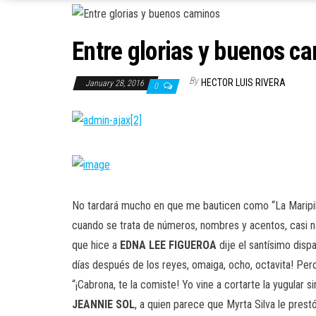
Entre glorias y buenos c
By
HECTOR LUIS RIVERA
January 28, 2016
0
No tardará mucho en que me bauticen como “La Maripily
cuando se trata de números, nombres y acentos, casi n
que hice a
EDNA LEE FIGUEROA
dije el santísimo disp
días después de los reyes, omaiga, ocho, octavita! Pe
“¡Cabrona, te la comiste! Yo vine a cortarte la yugular si
JEANNIE SOL
, a quien parece que Myrta Silva le prest