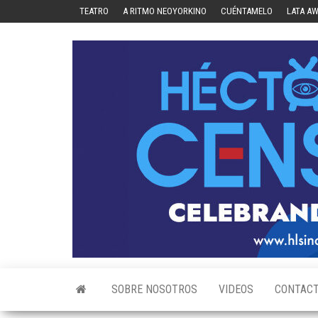
Skip
TEATRO
A RITMO NEOYORKINO
CUÉNTAMELO
LATA A
to
the
content
SOBRE NOSOTROS
VIDEOS
CONTAC