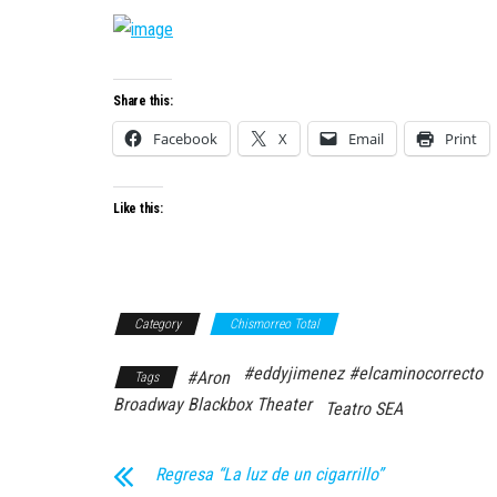
Share this:
Facebook
X
Email
Print
Like this:
Category
Chismorreo Total
#eddyjimenez #elcaminocorrecto
#Aron
Tags
Broadway Blackbox Theater
Teatro SEA
Regresa “La luz de un cigarrillo”