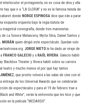
 interlocutor el protagonista, no es cosa de diva y ella
e hay que ir a “LA GLORIA” y no es la famosa tienda de
n cabaret donde
NORGE ESPINOSA
dice que irán a parar
a exquisita orquesta bajo la regia batuta de
 magistral coreografía, donde tres marionetas
 de La Sonora Matancera, Myrta Silva, Daniel Santos y
A. MORÁN
quien dirigió este espectáculo. Quedan solo
ww.teatrosea.org.
JORGE NIETO
le ha dado un viraje de
ó a
FRANCO GALECIO
y a
RAÚL RIVERA
. Galecio habló
way Blackbox Theater y Rivera habló sobre su carrera
 al teatro y mucho menos el por qué hay tantos
 JIMÉNEZ
, que pronto volverá a las salas de cine con el
a entrega de los Universal Awards que se celebrarán
cción de espectáculos y para el 19 de febrero trae a
ack and White”, verán la entrevista que les hice y que
ación en la película “MEDARDO”.