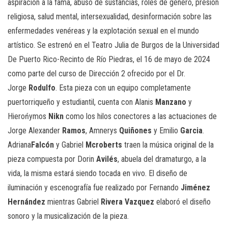
aspiración a la fama, abuso de sustancias, roles de género, presión
religiosa, salud mental, intersexualidad, desinformación sobre las
enfermedades venéreas y la explotación sexual en el mundo
artístico. Se estrenó en el Teatro Julia de Burgos de la Universidad
De Puerto Rico-Recinto de Río Piedras, el 16 de mayo de 2024
como parte del curso de Dirección 2 ofrecido por el Dr.
Jorge
Rodulfo
. Esta pieza con un equipo completamente
puertorriqueño y estudiantil, cuenta con Alanis
Manzano
y
Hierońymos
Nikn
como los hilos conectores a las actuaciones de
Jorge Alexander
Ramos
, Amnerys
Quiñones
y Emilio
Garcia
.
Adriana
Falcón
y Gabriel
Mcroberts
traen la música original de la
pieza compuesta por Dorin
Avilés
, abuela del dramaturgo, a la
vida, la misma estará siendo tocada en vivo. El diseño de
iluminación y escenografía fue realizado por Fernando
Jiménez
Hernández
mientras Gabriel
Rivera Vazquez
elaboró el diseño
sonoro y la musicalización de la pieza.