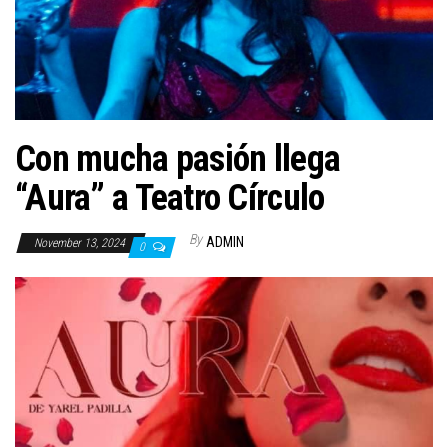
n
Con mucha pasión llega
“Aura” a Teatro Círculo
By
ADMIN
November 13, 2024
0