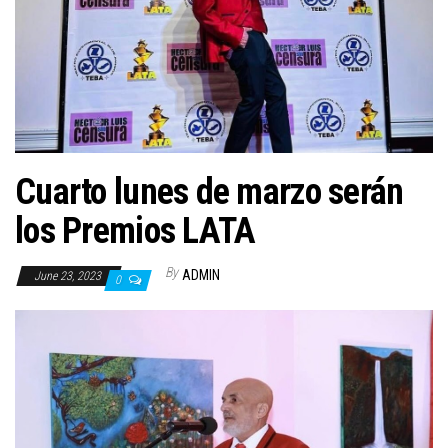
n
Cuarto lunes de marzo serán
los Premios LATA
By
ADMIN
June 23, 2023
0