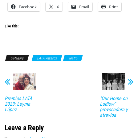
Facebook
X
Email
Print
Like this:
Category
LATA Awards
Teatro
Premios LATA
“Our Home on
2023: Leyma
Ludlow”
López
provocadora y
atrevida
Leave a Reply