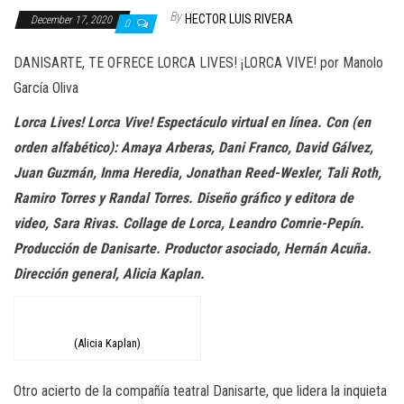
n
By
HECTOR LUIS RIVERA
December 17, 2020
0
DANISARTE,
TE OFRECE
LORCA LIVES! ¡LORCA VIVE! por Manolo
García Oliva
Lorca Lives! Lorca Vive! Espectáculo virtual en línea
. Con (en
orden alf
abético)
: Amaya
Arberas
, Dani Franco, David Gálvez,
Juan Guzmán, Inma Heredia, Jonathan Reed-
Wexler
,
Tal
i
Roth
,
Ramiro Torres y
Randal
Torres. Diseño gráfico y editora de
video, Sara Rivas. Collage de Lorca, Leandro
Comrie
-Pepín.
Producción de
Danisarte
. Productor asociado, Hernán Acuña.
Dirección general, Alicia Kaplan.
(Alicia Kaplan)
Otro
acierto de la compañía teatral
Danisarte
, que lidera la inquieta