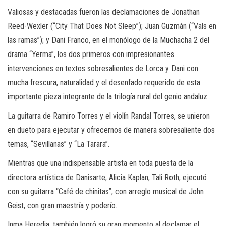
Valiosas y destacadas fueron las declamaciones de Jonathan
Reed-
Wexler
(“City
That
Does
Not
Sleep
”); Juan Guzmán (“Vals en
las ramas”); y Dani Franco, en el monólogo de la Muchacha 2 del
drama “Yerma”, los dos primeros con impresionantes
intervenciones en textos sobresalientes de Lorca y Dani con
mucha frescura, naturalidad y el desenfado requerido
de esta
importante pieza integrante de la trilogía rural del genio andaluz.
La guitarra de Ramiro Torres y el violín
Randal
Torres, se unieron
en dueto para ejecutar y ofrecernos de manera sobresaliente dos
temas, “Sevillanas” y “La Tarara”.
Mientras que una indispensable artista en toda puesta de la
directora artística de
Danisarte
, Alicia Kaplan,
Tali
Roth
, ejecutó
con su guitarra “Café de chinitas”, con arreglo
musical de John
Geist
,
con gran
maestría y poderío.
Inma Heredia, también logró su gran momento al declamar el