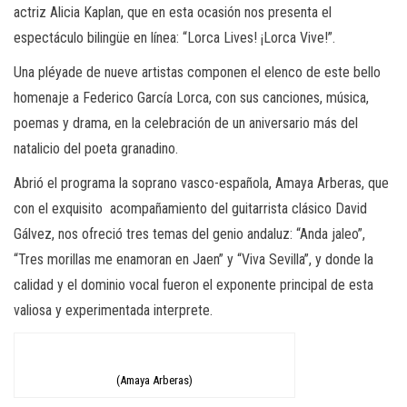
actriz Alicia Kaplan, que en esta ocasión
nos presenta el
espectáculo bilingüe en línea: “Lorca
Lives
! ¡Lorca Vive!”.
Una pl
éy
ade de nueve artistas
componen
el elenco de este bello
homenaje a Federico García Lorca, con sus canciones,
música,
poemas y drama, en la celebración
de un aniversario más
del
natalicio del poeta granadino.
Abrió el programa la soprano vasco
-española
, Amaya
Arberas
, que
con el exquisito acompañamiento del guitarrista clásico David
Gálvez, nos ofreció tres temas del genio andaluz: “Anda jaleo”,
“Tres morillas me enamoran en
Jaen
” y “Viva Sevilla”, y
donde la
calidad y el dominio vocal fueron el exponente principal de esta
valiosa y experimentada
interprete.
(Amaya Arberas)