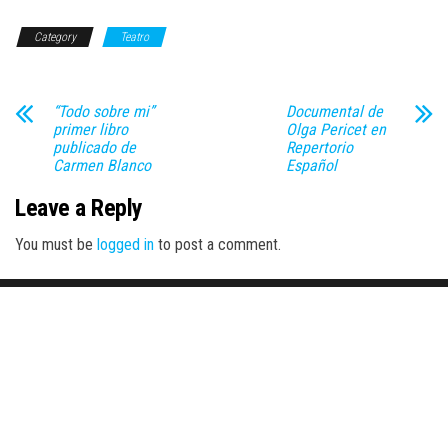
Category
Teatro
“Todo sobre mi”
Documental de
primer libro
Olga Pericet en
publicado de
Repertorio
Carmen Blanco
Español
Leave a Reply
You must be
logged in
to post a comment.
Proudly powered by
WordPress
|
Theme:
Envo Magazine