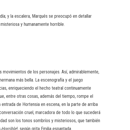
día; y la escalera, Marqués se preocupó en detallar
 misteriosa y humanamente horrible.
s movimientos de los personajes. Así, admirablemente,
 hermana más bella. La escenografía y el juego
ias, enriqueciendo el hecho teatral continuamente
que, entre otras cosas, además del tiempo, rompe el
Esa entrada de Hortensia en escena, en la parte de arriba
 conversación cruel, marcadora de todo lo que sucederá
idad son los tonos sombríos y misteriosos, que también
¡
Horrible
!, según grita Emilia espantada.