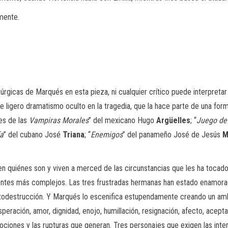
mente.
úrgicas de Marqués en esta pieza, ni cualquier crítico puede interpretar
ado de ligero dramatismo oculto en la tragedia, que la hace parte de una f
es de las
Vampiras Morales
” del mexicano Hugo
Argüelles
; “
Juego de
ía
” del cubano José
Triana
; “
Enemigos
” del panameño José de Jesús
M
 quiénes son y viven a merced de las circunstancias que les ha tocado v
entes más complejos. Las tres frustradas hermanas han estado enamora
la autodestrucción. Y Marqués lo escenifica estupendamente creando un 
speración, amor, dignidad, enojo, humillación, resignación, afecto, acept
ciones y las rupturas que generan. Tres personajes que exigen las inte