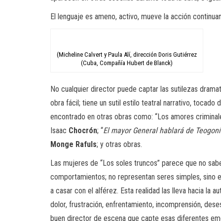
El lenguaje es ameno, activo, mueve la acción continua
(Micheline Calvert y Paula Alí, dirección Doris Gutiérrez
(Cuba, Compañía Hubert de Blanck)
No cualquier director puede captar las sutilezas dramat
obra fácil; tiene un sutil estilo teatral narrativo, toc
encontrado en otras obras como: “Los amores criminal
Isaac
Chocrón
; “
El mayor General hablará de Teogon
Monge Rafuls
; y otras obras.
Las mujeres de “Los soles truncos” parece que no saben
comportamientos; no representan seres simples, sino 
a casar con el alférez. Esta realidad las lleva hacia 
dolor, frustración, enfrentamiento, incomprensión, dese
buen director de escena que capte esas diferentes emo