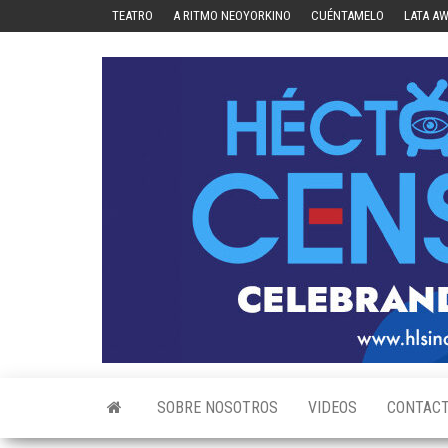
Skip
TEATRO
A RITMO NEOYORKINO
CUÉNTAMELO
LATA A
to
the
content
SOBRE NOSOTROS
VIDEOS
CONTAC