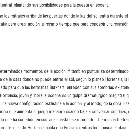
eatral, plantando sus posibilidades para la puesta en escena.
os mitrales arriba de las puertas donde la luz del sol entra durante el 
fía para crear acción, al mismo tiempo que para concebir una mansión
 determinados momentos de la acción. Y también puntualiza determinado
e de la casa donde no puede entrar el sol, según lo planeó Hortensia, la
ado para que las hermanas Burkhart enreden con sus sombrías existenc
a Hortensia, joven y bella, a escena es un golpe dramatúrgico magistral 
e una nueva configuración estilística a la acción, y al modo, de la obra. 
 tiempo que aumenta el juego macabro cuando baja a conversar con Inés,
de lo que ha sucedido en sus vidas hasta ese momento. De mucha teatral
mente, cuando Hortensia habla con Emilia, mientras Inés busca el ataúd: 