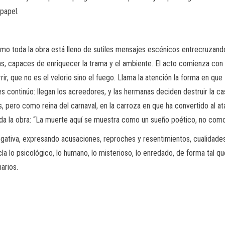
papel.
toda la obra está lleno de sutiles mensajes escénicos entrecruzando l
, capaces de enriquecer la trama y el ambiente. El acto comienza con E
rir, que no es el velorio sino el fuego. Llama la atención la forma en qu
s continúo: llegan los acreedores, y las hermanas deciden destruir la ca
les, pero como reina del carnaval, en la carroza en que ha convertido al 
oda la obra: “La muerte aquí se muestra como un sueño poético, no como u
negativa, expresando acusaciones, reproches y resentimientos, cualida
 lo psicológico, lo humano, lo misterioso, lo enredado, de forma tal que
arios.