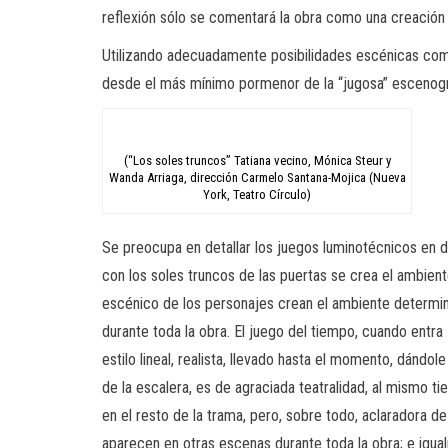
reflexión sólo se comentará la obra como una creación t
Utilizando adecuadamente posibilidades escénicas como l
desde el más mínimo pormenor de la “jugosa” escenogra
(“Los soles truncos” Tatiana vecino, Mónica Steur y
Wanda Arriaga, dirección Carmelo Santana-Mojica (Nueva
York, Teatro Círculo)
Se preocupa en detallar los juegos luminotécnicos en
con los soles truncos de las puertas se crea el ambient
escénico de los personajes crean el ambiente determin
durante toda la obra. El juego del tiempo, cuando entr
estilo lineal, realista, llevado hasta el momento, dándol
de la escalera, es de agraciada teatralidad, al mismo
en el resto de la trama, pero, sobre todo, aclaradora 
aparecen en otras escenas durante toda la obra; e igual