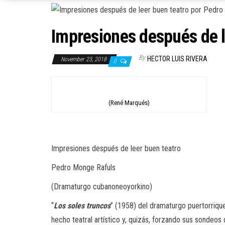
Impresiones después de l
By
HECTOR LUIS RIVERA
November 23, 2018
0
(René Marqués)
Impresiones después de leer buen teatro
Pedro Monge Rafuls
(Dramaturgo cubanoneoyorkino)
“
Los soles truncos
” (1958) del dramaturgo puertorriqu
hecho teatral artístico y, quizás, forzando sus sondeos 