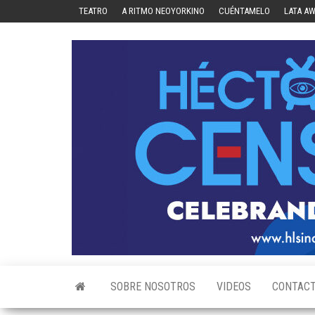
Skip
TEATRO
A RITMO NEOYORKINO
CUÉNTAMELO
LATA A
to
the
content
SOBRE NOSOTROS
VIDEOS
CONTAC