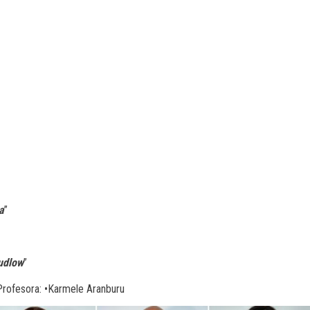
a
”
udlow
”
Profesora: •Karmele Aranburu