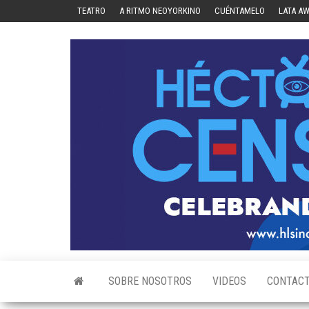
Skip
TEATRO
A RITMO NEOYORKINO
CUÉNTAMELO
LATA A
to
the
content
SOBRE NOSOTROS
VIDEOS
CONTAC