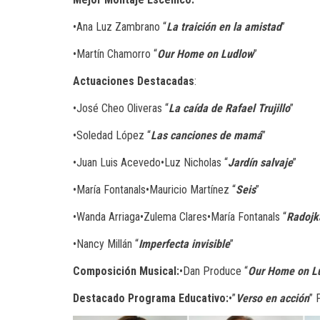
•Ana Luz Zambrano “
La traición en la amistad
”
•Martín Chamorro “
Our Home on Ludlow
”
Actuaciones Destacadas
:
•José Cheo Oliveras “
La caída de Rafael Trujillo
”
•Soledad López “
Las canciones de mamá
”
•Juan Luis Acevedo•Luz Nicholas “
Jardín salvaje
”
•María Fontanals•Mauricio Martínez “
Seis
”
•Wanda Arriaga•Zulema Clares•María Fontanals “
Radojk
•Nancy Millán “
Imperfecta invisible
”
Composición Musical:
•Dan Produce “
Our Home on L
Destacado Programa Educativo:
•”
Verso en acción
” 