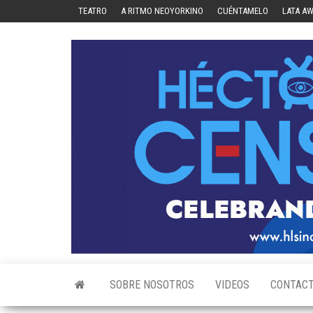
Skip
TEATRO
A RITMO NEOYORKINO
CUÉNTAMELO
LATA A
to
the
content
SOBRE NOSOTROS
VIDEOS
CONTAC