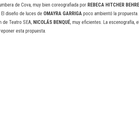
 rumbera de Cova, muy bien coreografiada por
REBECA
HITCHER
BEHR
 El diseño de luces de
OMAYRA
GARRIGA
poco ambientó la propuesta. 
am de Teatro SEA,
NICOLÁS
BENQUÉ
, muy eficientes. La escenografía, el 
 reponer esta propuesta.