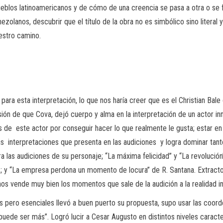
ueblos latinoamericanos y de cómo de una creencia se pasa a otra o se f
nezolanos, descubrir que el título de la obra no es simbólico sino litera
uestro camino.
 esta interpretación, lo que nos haría creer que es el Christian Bale 
usión de que Cova, dejó cuerpo y alma en la interpretación de un actor in
s de
este actor por conseguir hacer lo que realmente le gusta; estar en
as
interpretaciones que presenta en las audiciones
y logra dominar tan
a las audiciones de su personaje; “La máxima felicidad” y “La revolución”
jas; y “La empresa perdona un momento de locura” de R. Santana. Extracto
os vende muy bien los momentos que sale de la audición a la realidad i
pero esenciales llevó a buen puerto su propuesta, supo usar las coord
uede ser más”. Logró lucir a Cesar Augusto en distintos niveles caracte