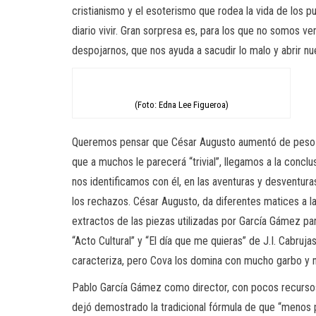
cristianismo y el esoterismo que rodea la vida de los p
diario vivir. Gran sorpresa es, para los que no somos ve
despojarnos, que nos ayuda a sacudir lo malo y abrir n
(Foto: Edna Lee Figueroa)
Queremos pensar que César Augusto aumentó de peso para
que a muchos le parecerá “trivial”, llegamos a la concl
nos identificamos con él, en las aventuras y desventura
los rechazos. César Augusto, da diferentes matices a l
extractos de las piezas utilizadas por García Gámez par
“Acto Cultural” y “El día que me quieras” de J.I. Cabru
caracteriza, pero Cova los domina con mucho garbo y n
Pablo García Gámez como director, con pocos recursos 
dejó demostrado la tradicional fórmula de que “menos p