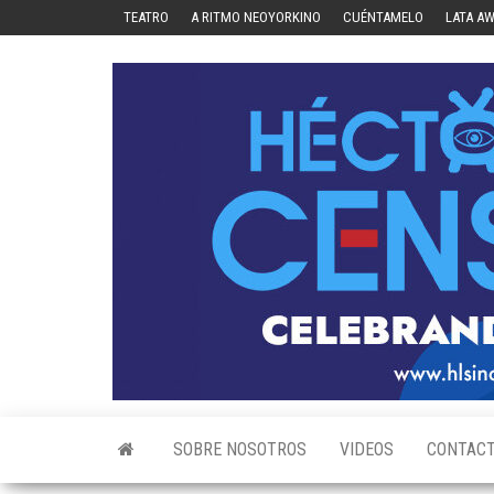
Skip
TEATRO
A RITMO NEOYORKINO
CUÉNTAMELO
LATA A
to
the
content
SOBRE NOSOTROS
VIDEOS
CONTAC