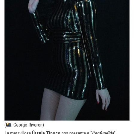
(
: George Riveron)
La maravillosa
Úrsula Tinoco
nos presenta a “
Confundida
”,