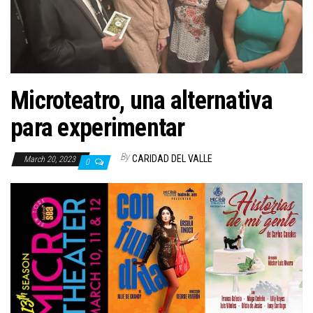
n
Microteatro, una alternativa
para experimentar
By
CARIDAD DEL VALLE
March 20, 2023
0