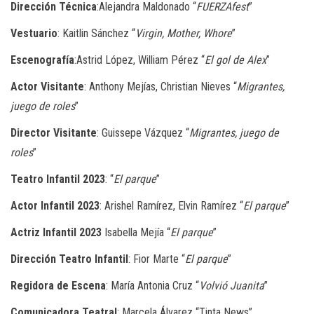
Dirección Técnica
:Alejandra Maldonado “
FUERZAfest
”
Vestuario
: Kaitlin Sánchez “
Virgin, Mother, Whore
”
Escenografía
:Astrid López, William Pérez “
El gol de Alex
”
Actor Visitante
: Anthony Mejías, Christian Nieves “
Migrantes,
juego de roles
”
Director Visitante
: Guissepe Vázquez “
Migrantes, juego de
roles
”
Teatro Infantil 2023
: “
El parque
”
Actor Infantil 2023
: Arishel Ramírez, Elvin Ramírez “
El parque
”
Actriz Infantil 2023
Isabella Mejía “
El parque
”
Dirección Teatro Infantil
: Fior Marte “
El parque
”
Regidora de Escena
: María Antonia Cruz “
Volvió Juanita
”
Comunicadora Teatral
: Marcela Álvarez “Tinta News”