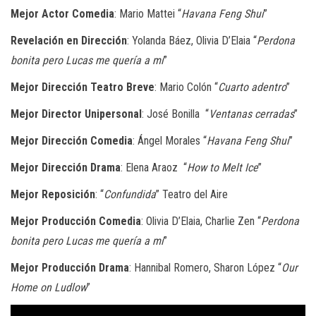
Mejor Actor Comedia
: Mario Mattei “
Havana Feng Shui
”
Revelación en Dirección
: Yolanda Báez, Olivia D’Elaia “
Perdona
bonita pero Lucas me quería a mí
”
Mejor Dirección Teatro Breve
: Mario Colón “
Cuarto adentro
”
Mejor Director Unipersonal
: José Bonilla “
Ventanas cerradas
”
Mejor Dirección Comedia
: Ángel Morales “
Havana Feng Shui
”
Mejor Dirección Drama
: Elena Araoz “
How to Melt Ice
”
Mejor Reposición
: “
Confundida
” Teatro del Aire
Mejor Producción Comedia
: Olivia D’Elaia, Charlie Zen “
Perdona
bonita pero Lucas me quería a mí
”
Mejor Producción Drama
: Hannibal Romero, Sharon López “
Our
Home on Ludlow
”