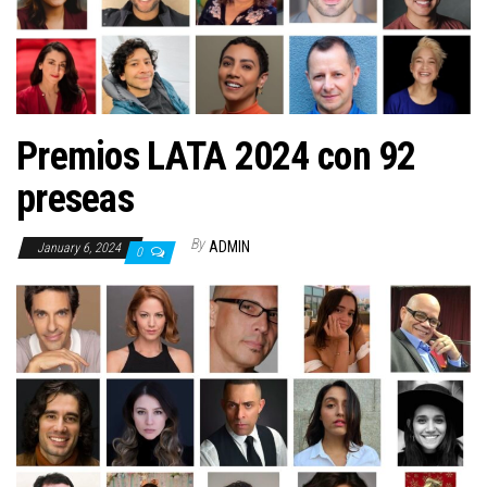
n
Premios LATA 2024 con 92
preseas
By
ADMIN
January 6, 2024
0