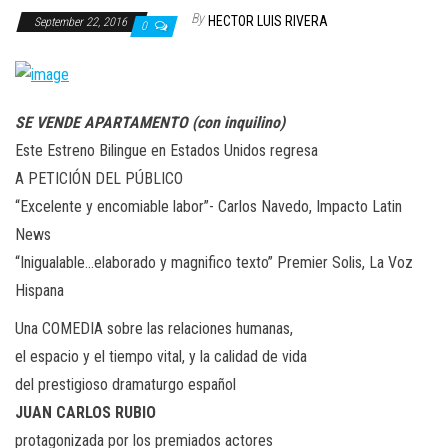
n
By
HECTOR LUIS RIVERA
September 22, 2016
0
SE VENDE APARTAMENTO (con inquilino)
Este Estreno Bilingue en Estados Unidos regresa
A PETICIÓN DEL PÚBLICO
“Excelente y encomiable labor”- Carlos Navedo, Impacto Latin
News
“Inigualable…elaborado y magnifico texto” Premier Solis, La Voz
Hispana
Una COMEDIA sobre las relaciones humanas,
el espacio y el tiempo vital, y la calidad de vida
del prestigioso dramaturgo español
JUAN CARLOS RUBIO
protagonizada por los premiados actores