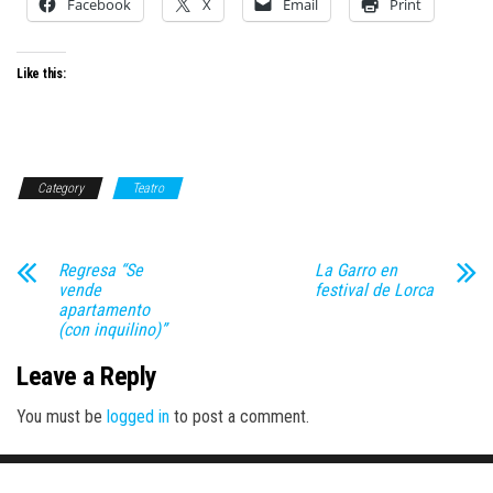
Facebook
X
Email
Print
Like this:
Category
Teatro
Regresa “Se
La Garro en
vende
festival de Lorca
apartamento
(con inquilino)”
Leave a Reply
You must be
logged in
to post a comment.
Proudly powered by
WordPress
|
Theme:
Envo Magazine