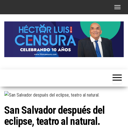
Skip
T
to
o
the
g
content
g
l
e
n
a
Héctor
v
Luis Sin
i
Censura
g
a
t
San Salvador después del
i
eclipse, teatro al natural.
o