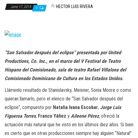
n
By
HECTOR LUIS RIVERA
June 17, 2015
0
“San Salvador después del eclipse” presentada por United
Productions, Co. Inc., en el marco del V Festival de Teatro
Hispano del Comisionado, sala de teatro Rafael Villalona del
Comisionado Dominicano de Cultura en los Estados Unidos.
Llámenlo resultado de Stanislavsky, Meisner, Sonia Moore o como
quieran llamarlo, pero el elenco de “San Salvador después del
eclipse”, compuesto por
Natalia Ivana Escobar
,
Jorge Luis
Figueroa Torres
,
Franco Yáñez
y
Aileene Pérez
, ofreció la
actuación más natural que he visto en los últimos diez años. Si bien
es cierto que en otras producciones siempre hay alguien “Natural”