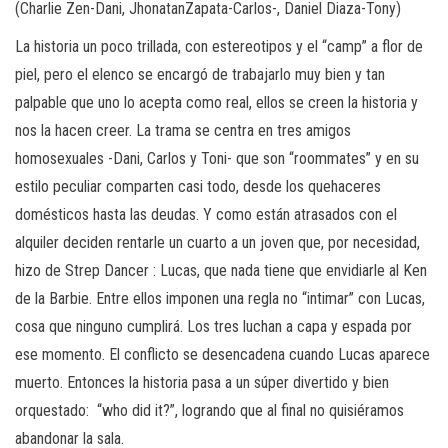
(Charlie Zen-Dani, JhonatanZapata-Carlos-, Daniel Diaza-Tony)
La historia un poco trillada, con estereotipos y el “camp” a flor de
piel, pero el elenco se encargó de trabajarlo muy bien y tan
palpable que uno lo acepta como real, ellos se creen la historia y
nos la hacen creer. La trama se centra en tres amigos
homosexuales -Dani, Carlos y Toni- que son “roommates” y en su
estilo peculiar comparten casi todo, desde los quehaceres
domésticos hasta las deudas. Y como están atrasados con el
alquiler deciden rentarle un cuarto a un joven que, por necesidad,
hizo de Strep Dancer : Lucas, que nada tiene que envidiarle al Ken
de la Barbie. Entre ellos imponen una regla no “intimar” con Lucas,
cosa que ninguno cumplirá. Los tres luchan a capa y espada por
ese momento. El conflicto se desencadena cuando Lucas aparece
muerto. Entonces la historia pasa a un súper divertido y bien
orquestado: “who did it?”, logrando que al final no quisiéramos
abandonar la sala.