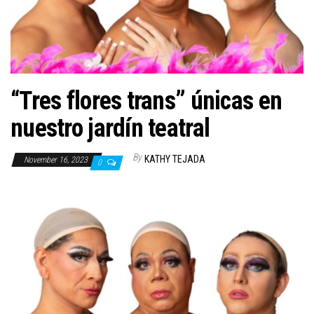
n
“Tres flores trans” únicas en
nuestro jardín teatral
By
KATHY TEJADA
November 16, 2023
0