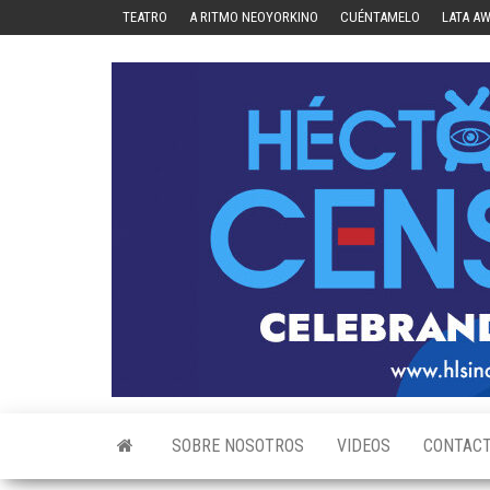
Skip
TEATRO
A RITMO NEOYORKINO
CUÉNTAMELO
LATA A
to
the
content
SOBRE NOSOTROS
VIDEOS
CONTAC