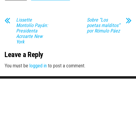
Lissette
Sobre “Los
Montolío Payán:
poetas malditos”
Presidenta
por Rómulo Páez
Acroarte New
York
Leave a Reply
You must be
logged in
to post a comment.
Proudly powered by
WordPress
|
Theme:
Envo Magazine