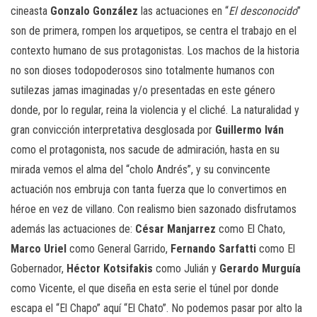
cineasta
Gonzalo González
las actuaciones en “
El desconocido
”
son de primera, rompen los arquetipos, se centra el trabajo en el
contexto humano de sus protagonistas. Los machos de la historia
no son dioses todopoderosos sino totalmente humanos con
sutilezas jamas imaginadas y/o presentadas en este género
donde, por lo regular, reina la violencia y el cliché. La naturalidad y
gran convicción interpretativa desglosada por
Guillermo Iván
como el protagonista, nos sacude de admiración, hasta en su
mirada vemos el alma del “cholo Andrés”, y su convincente
actuación nos embruja con tanta fuerza que lo convertimos en
héroe en vez de villano. Con realismo bien sazonado disfrutamos
además las actuaciones de:
César Manjarrez
como El Chato,
Marco Uriel
como General Garrido,
Fernando Sarfatti
como El
Gobernador,
Héctor Kotsifakis
como Julián y
Gerardo Murguía
como Vicente, el que diseña en esta serie el túnel por donde
escapa el “El Chapo” aquí “El Chato”. No podemos pasar por alto la