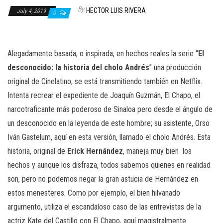
n
By
HECTOR LUIS RIVERA
July 4, 2019
0
Alegadamente basada, o inspirada, en hechos reales la serie “
El
desconocido: la historia del cholo Andrés
” una producción
original de Cinelatino, se está transmitiendo también en Netflix.
Intenta recrear el expediente de Joaquín Guzmán, El Chapo, el
narcotraficante más poderoso de Sinaloa pero desde el ángulo de
un desconocido en la leyenda de este hombre; su asistente, Orso
Iván Gastelum, aquí en esta versión, llamado el cholo Andrés. Esta
historia, original de
Erick Hernández
, maneja muy bien
los
hechos y aunque los disfraza, todos sabemos quienes en realidad
son, pero no podemos negar la gran astucia de Hernández en
estos menesteres. Como por ejemplo, el bien hilvanado
argumento, utiliza el escandaloso caso de las entrevistas de la
actriz Kate del Castillo con El Chapo, aquí magistralmente