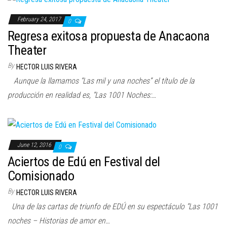
February 24, 2017
0
Regresa exitosa propuesta de Anacaona
Theater
By
HECTOR LUIS RIVERA
Aunque la llamamos “Las mil y una noches” el título de la
producción en realidad es, “Las 1001 Noches:…
June 12, 2016
0
Aciertos de Edú en Festival del
Comisionado
By
HECTOR LUIS RIVERA
Una de las cartas de triunfo de EDÚ en su espectáculo “Las 1001
noches – Historias de amor en…