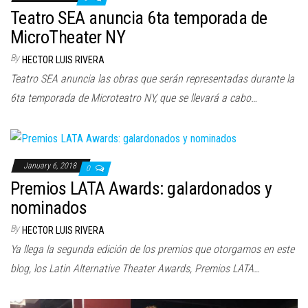
n
Teatro SEA anuncia 6ta temporada de
MicroTheater NY
By
HECTOR LUIS RIVERA
Teatro SEA​ anuncia las obras que serán representadas durante la ​
6ta temporada de Microteatro NY​, que se llevará a cabo…
January 6, 2018
0
Premios LATA Awards: galardonados y
nominados
By
HECTOR LUIS RIVERA
Ya llega la segunda edición de los premios que otorgamos en este
blog, los Latin Alternative Theater Awards, Premios LATA…