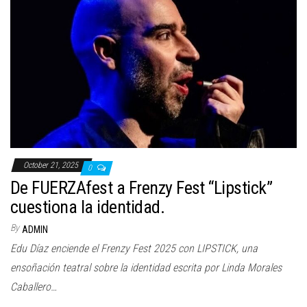
October 21, 2025
0
De FUERZAfest a Frenzy Fest “Lipstick”
cuestiona la identidad.
By
ADMIN
Edu Díaz enciende el Frenzy Fest 2025 con LIPSTICK, una
ensoñación teatral sobre la identidad escrita por Linda Morales
Caballero…