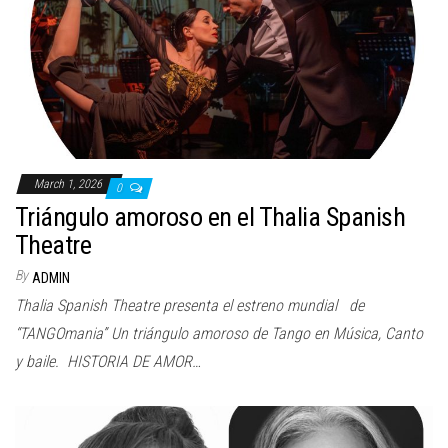
March 1, 2026
0
Triángulo amoroso en el Thalia Spanish
Theatre
By
ADMIN
Thalia Spanish Theatre presenta el estreno mundial de
“TANGOmania” Un triángulo amoroso de Tango en Música, Canto
y baile. HISTORIA DE AMOR…