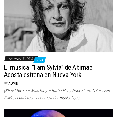
November 30, 2025
0
El musical “I am Sylvia” de Abimael
Acosta estrena en Nueva York
By
ADMIN
(Khalid Rivera – Miss Kitty – Barba Herr) Nueva York, NY — I Am
Sylvia, el poderoso y conmovedor musical que…