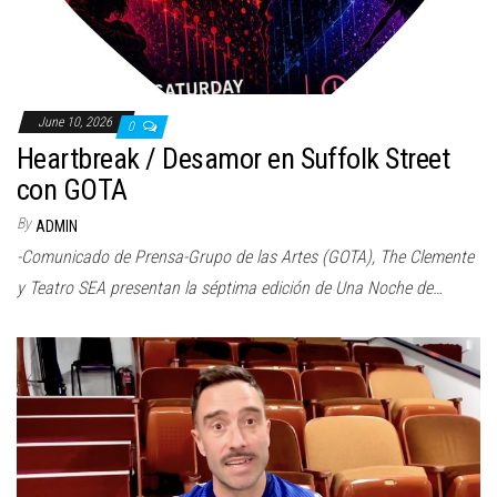
June 10, 2026
0
Heartbreak / Desamor en Suffolk Street
con GOTA
By
ADMIN
-Comunicado de Prensa-Grupo de las Artes (GOTA), The Clemente
y Teatro SEA presentan la séptima edición de Una Noche de…