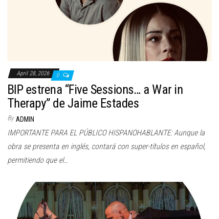
April 28, 2026
0
BIP estrena “Five Sessions… a War in
Therapy” de Jaime Estades
By
ADMIN
IMPORTANTE PARA EL PÚBLICO HISPANOHABLANTE: Aunque la
obra se presenta en inglés, contará con super-títulos en español,
permitiendo que el…