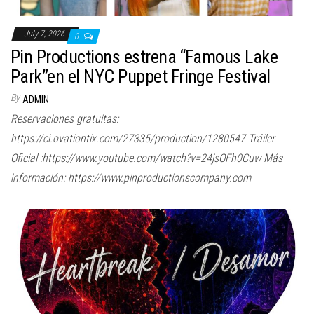
July 7, 2026
0
Pin Productions estrena “Famous Lake
Park”en el NYC Puppet Fringe Festival
By
ADMIN
Reservaciones gratuitas:
https://ci.ovationtix.com/27335/production/1280547 Tráiler
Oficial :https://www.youtube.com/watch?v=24jsOFh0Cuw Más
información: https://www.pinproductionscompany.com