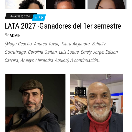
August 2, 2026
0
LATA 2027 -Ganadores del 1er semestre
By
ADMIN
(Maga Cedeño, Andrea Tovar, Kiara Alejandra, Zuhaitz
Gurrutxaga, Carolina Gaitán, Luis Luque, Emely Jorge, Edison
Carrera, Anailys Alexandra Aquino) A continuación…