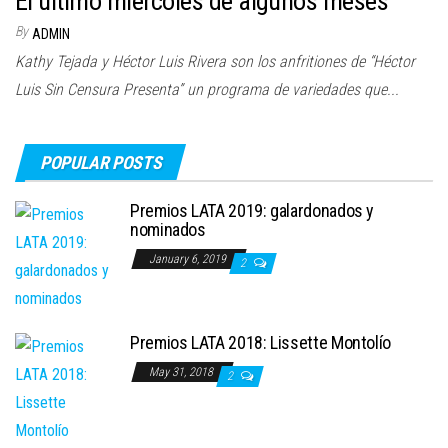
El último miércoles de algunos meses
By
ADMIN
Kathy Tejada y Héctor Luis Rivera son los anfritiones de “Héctor
Luis Sin Censura Presenta” un programa de variedades que...
POPULAR POSTS
Premios LATA 2019: galardonados y
nominados
January 6, 2019
2
Premios LATA 2018: Lissette Montolío
May 31, 2018
2