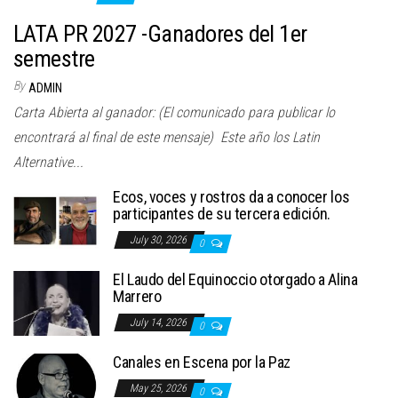
LATA PR 2027 -Ganadores del 1er
semestre
By
ADMIN
Carta Abierta al ganador: (El comunicado para publicar lo
encontrará al final de este mensaje) Este año los Latin
Alternative...
Ecos, voces y rostros da a conocer los
participantes de su tercera edición.
July 30, 2026
0
El Laudo del Equinoccio otorgado a Alina
Marrero
July 14, 2026
0
Canales en Escena por la Paz
May 25, 2026
0