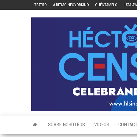
Skip
TEATRO
A RITMO NEOYORKINO
CUÉNTAMELO
LATA A
to
the
content
SOBRE NOSOTROS
VIDEOS
CONTAC