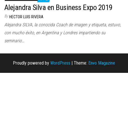
n
Alejandra Silva en Business Expo 2019
By
HECTOR LUIS RIVERA
Alejandra SILVA, la conocida Coach de imagen y etiqueta, estuvo,
con mucho éxito, en Argentina y Londres impartiendo su
seminario…
Proudly powered by
WordPress
|
Theme:
Envo Magazine