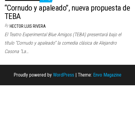
n
“Cornudo y apaleado”, nueva propuesta de
TEBA
By
HECTOR LUIS RIVERA
El Teatro Experimental Blue Amigos (TEBA) presentará bajo el
título “Cornudo y apaleado” la comedia clásica de Alejandro
Casona “La…
Proudly powered by
WordPress
|
Theme:
Envo Magazine