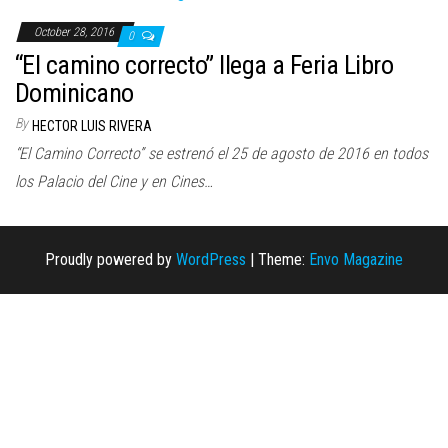
n
October 28, 2016
0
“El camino correcto” llega a Feria Libro
Dominicano
By
HECTOR LUIS RIVERA
“El Camino Correcto” se estrenó el 25 de agosto de 2016 en todos
los Palacio del Cine y en Cines…
Proudly powered by
WordPress
|
Theme:
Envo Magazine