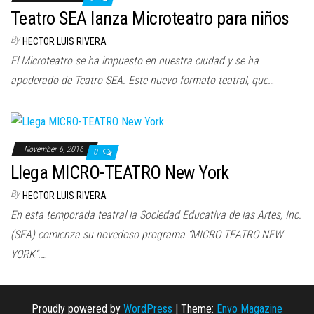
n
Teatro SEA lanza Microteatro para niños
By
HECTOR LUIS RIVERA
El Microteatro se ha impuesto en nuestra ciudad y se ha
apoderado de Teatro SEA. Este nuevo formato teatral, que…
November 6, 2016
0
Llega MICRO-TEATRO New York
By
HECTOR LUIS RIVERA
En esta temporada teatral la Sociedad Educativa de las Artes, Inc.
(SEA) comienza su novedoso programa “MICRO TEATRO NEW
YORK“.…
Proudly powered by
WordPress
|
Theme:
Envo Magazine